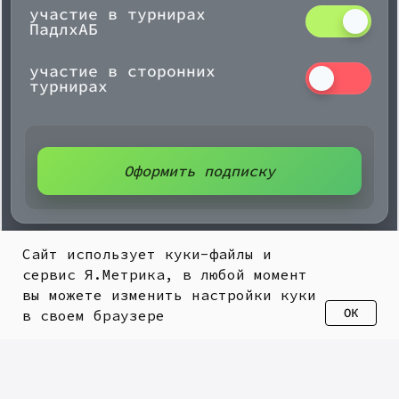
участие в турнирах
ПадлхАБ
© Падл хАБ, 2025
участие в сторонних
турнирах
Оформить подписку
Сайт использует куки-файлы и
сервис Я.Метрика, в любой момент
вы можете изменить настройки куки
ОК
в своем браузере