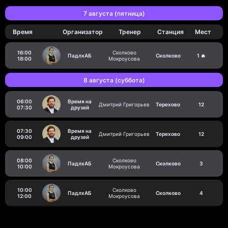
7 августа (пятница)
Время
Организатор
Тренер
Станция
Мест
16:00
Сколково
ПадлхАБ
Сколково
1 🔥
18:00
Мокроусова
8 августа (суббота)
06:00
Время на
Дмитрий Григорьев
Терехово
12
07:30
друзей
07:30
Время на
Дмитрий Григорьев
Терехово
12
09:00
друзей
08:00
Сколково
ПадлхАБ
Сколково
3
10:00
Мокроусова
10:00
Сколково
ПадлхАБ
Сколково
4
12:00
Мокроусова